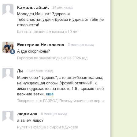
Камиль. абый.
24 дня назад
Молодец,Ильшат! Здоровья
тебе,счастья,удачи!Дерзай и удача от тебя не
отвернется!
Как стать хозяином пасеки в 10 лет
Екатерина Николаева
5 месяцев назад
А где скорпионы?
Гороскоп по знакам зодиака на 2026 год
Ли
6 месяцев назад
Малиновое " Дерево", это штамбовая малина,
не нуждающая опоры. Урожай отличный, к
зиме подрезается на высоте 1,5 , срезают всё
верхние ветки,
ещё
Товарищи, это РАЗВОД! Почему малиновых деревьев не бывает, или Как ушлые продавцы наживаются на мечтах садоводов
людмила
8 месяцев назад
а зачем яйцо?
Рулет из фарша с сыром в духовке