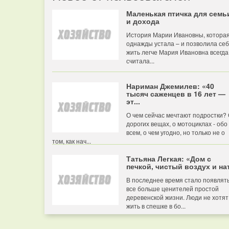
Маленькая птичка для семь
и дохода
История Марии Ивановны, котора
однажды устала – и позволила се
жить легче Мария Ивановна всегда
считала...
Нариман Джемилев: «40
тысяч саженцев в 16 лет —
эт...
О чем сейчас мечтают подростки?
дорогих вещах, о мотоциклах - обо
всем, о чем угодно, но только не о
том, как нач...
Татьяна Легкая: «Дом с
печкой, чистый воздух и нат
В последнее время стало появлят
все больше ценителей простой
деревенской жизни. Люди не хотят
жить в спешке в бо...