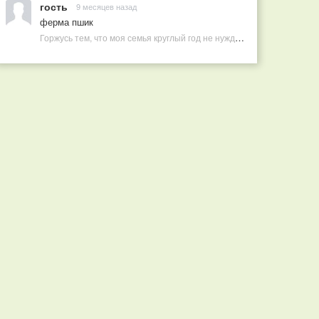
гость
9 месяцев назад
ферма пшик
Горжусь тем, что моя семья круглый год не нуждается в покупных витаминах