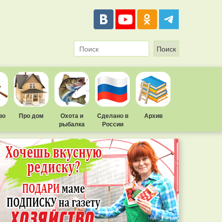
во
Про дом
Охота и
Сделано в
Архив
рыбалка
России