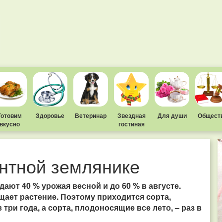
Готовим
Здоровье
Ветеринар
Звездная
Для души
Общест
вкусно
гостиная
антной землянике
ают 40 % урожая весной и до 60 % в августе.
ет растение. Поэтому приходится сорта,
 три года, а сорта, плодоносящие все лето, – раз в