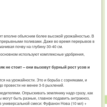
тит вполне объясним более высокой урожайностью. В
епрерывными поливами. Даже во время перерывов в
ачивая почву на глубину 30-40 см.
В основном используют комплексные удобрения,
к не стоит – они вызовут бурный рост усов и
ся на урожайности. Это и борьба с сорняками, и
до провести не менее 3-5 рыхлений.
редителями. Опрыскивать землянику надо сразу, как
ы могут быть разные, главное подавить антракноз,
в универсальной смеси: Фуфанон Нова (10 мл) +