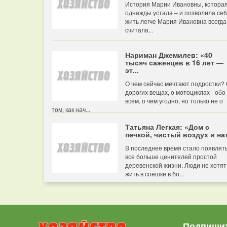
История Марии Ивановны, котора
однажды устала – и позволила се
жить легче Мария Ивановна всегда
считала...
Нариман Джемилев: «40
тысяч саженцев в 16 лет —
эт...
О чем сейчас мечтают подростки?
дорогих вещах, о мотоциклах - обо
всем, о чем угодно, но только не о
том, как нач...
Татьяна Легкая: «Дом с
печкой, чистый воздух и нат
В последнее время стало появлят
все больше ценителей простой
деревенской жизни. Люди не хотят
жить в спешке в бо...
Подпишит