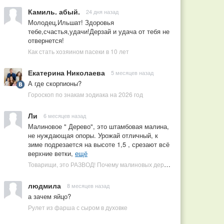
Камиль. абый.
24 дня назад
Молодец,Ильшат! Здоровья
тебе,счастья,удачи!Дерзай и удача от тебя не
отвернется!
Как стать хозяином пасеки в 10 лет
Екатерина Николаева
5 месяцев назад
А где скорпионы?
Гороскоп по знакам зодиака на 2026 год
Ли
6 месяцев назад
Малиновое " Дерево", это штамбовая малина,
не нуждающая опоры. Урожай отличный, к
зиме подрезается на высоте 1,5 , срезают всё
верхние ветки,
ещё
Товарищи, это РАЗВОД! Почему малиновых деревьев не бывает, или Как ушлые продавцы наживаются на мечтах садоводов
людмила
8 месяцев назад
а зачем яйцо?
Рулет из фарша с сыром в духовке