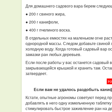
Для домашнего садового вара берем следую
● 200 г свиного жира,
● 200 г канифоли,
● 400 г пчелиного воска.
В отдельных емкостях на маленьком огне раст
однородной массы.
Следом добавьте свиной ж
холодную воду. Когда готовый садовый вар ост
замазки ран любых деревьев.
Если после работы у вас останется садовый в
закрывающейся крышкой и хранить там. Остав
затвердеет.
Н
Если вам не удалось раздобыть каниф
Кстати, опытные агрономы советуют перед п
добавлять в него одну измельченную таблетку 
стимулировать быстрое заживление ран на д