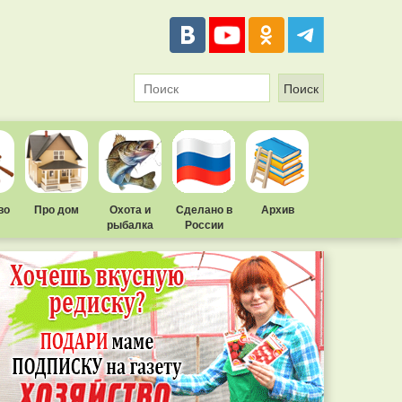
во
Про дом
Охота и
Сделано в
Архив
рыбалка
России