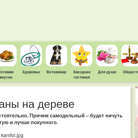
Готовим
Здоровье
Ветеринар
Звездная
Для души
Общест
вкусно
гостиная
аны на дереве
стоятельно.
Причем самодельный – будет ничуть
стую и лучше покупного.