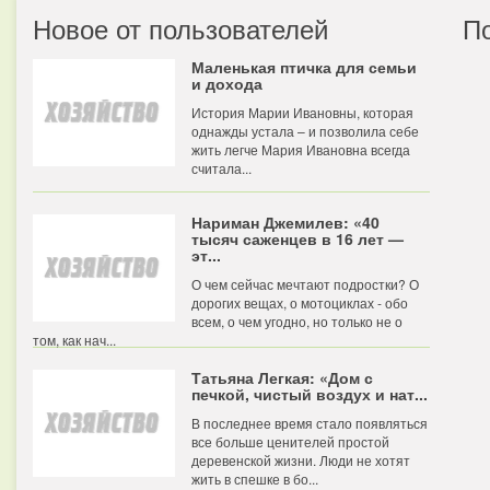
Новое от пользователей
П
Маленькая птичка для семьи
и дохода
История Марии Ивановны, которая
однажды устала – и позволила себе
жить легче Мария Ивановна всегда
считала...
Нариман Джемилев: «40
тысяч саженцев в 16 лет —
эт...
О чем сейчас мечтают подростки? О
дорогих вещах, о мотоциклах - обо
всем, о чем угодно, но только не о
том, как нач...
Татьяна Легкая: «Дом с
печкой, чистый воздух и нат...
В последнее время стало появляться
все больше ценителей простой
деревенской жизни. Люди не хотят
жить в спешке в бо...