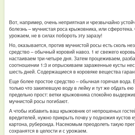
Вот, например, очень неприятная и чрезвычайно усто
болезнь – мучнистая роса крыжовника, или сферотека.
урожаем, не в силах побороть эту заразу!
Но, оказывается, против мучнистой росы есть сколь н
средство – обычный коровий навоз. 1 кг свежего коровь
настаиваем три-четыре дня. Затем процеживаем, разб
соотношении 1:3 и опрыскиваем зараженные кусты неск
шесть дней. Содержащиеся в коровяке вещества гаран
Еще более простое средство – обычная горячая вода. В
только что закипевшую воду в лейку и тут же обдать ею
предельно прост: ветки крыжовника спокойно выдержив
мучнистой росы погибают.
А чтобы избавить ваш крыжовник от непрошеных гостей
вредителей, нужно прикрыть почву у подножия кустов к
картона, рубероида. Насекомым преодолеть такую прегр
сохранятся в целости и с урожаем.