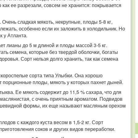
го как ее разрезали, совсем не хранится: покрывается
 Очень сладкая мякоть, некрупные, плоды 5-8 кг,
лежать, особенно если их заложить в холодильник. Но
к у Атланта.
т лианы до 5 м длиной и плоды массой 3-5 кг.
тать семена, которые без твердой оболочки, богаты
оровья. Сорт нельзя долго хранить, так как семена
короспелые сорта типа Улыбки. Она хорошо
т порционные плоды, мякоть у которых пахнет дыней.
тыква. Ее мякоть содержит до 11,5 % сахара, что для
 маслянистая, с очень приятным ароматом. Подвидов
рушевидной формы, их еще называют масляным орехом
одов с каждого куста весом в 1,5-2 кг. Сорт
приготовления соков и других видов переработки.