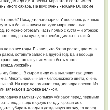
плодами до 2,5 кг весом. Кора этого сорта имеет
ень много сахара. На вкус очень необычная. Кроме
ой тыквой? Посадите лагенарию. У нее очень длинные
крутить в банки – ничем не хуже маринованных
д, то можно отрезать часть прямо с куста – и отрезок
много плодов на кусте, что необходимости в такой
 не во все годы. Бывает, что ботва растет, цветет, а
 разом, оставьте запас на другой год. Да и вообще
хранения, так как у них может быть много
 всегда урожайны.
ыкву Cквош. В сыром виде она выглядит как целая
окна. Мякоть необычная – белоснежного цвета, очень
тыквой. На вкус напоминает сладкие ядра орехов. Из
ли запекают в духовке целиком.
пноплодную и мускатную тыкву убирают перед первыми
рать плоды надо в сухую погоду, срезая ее с
одится убирать плоды в дождливую погоду, то перед