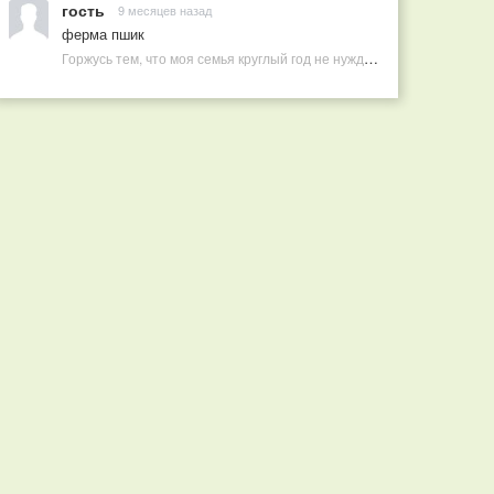
гость
9 месяцев назад
ферма пшик
Горжусь тем, что моя семья круглый год не нуждается в покупных витаминах