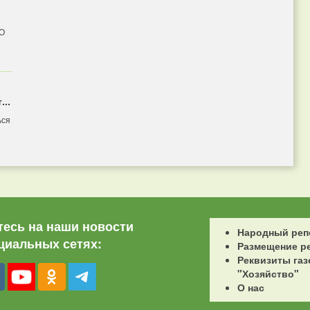
 О
...
ься
есь на наши новости
Народный реп
циальных сетях:
Размещение р
Реквизиты газ
"Хозяйство"
О нас