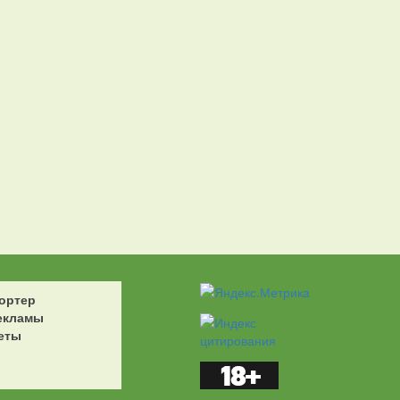
ортер
екламы
еты