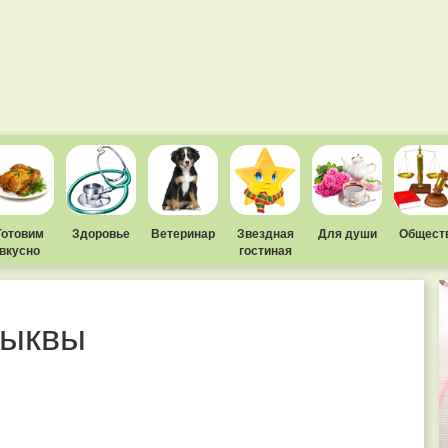
Готовим
Здоровье
Ветеринар
Звездная
Для души
Общест
вкусно
гостиная
тыквы