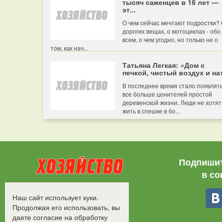
тысяч саженцев в 16 лет —
эт...
О чем сейчас мечтают подростки?
дорогих вещах, о мотоциклах - обо
всем, о чем угодно, но только не о
том, как нач...
Татьяна Легкая: «Дом с
печкой, чистый воздух и нат
В последнее время стало появлят
все больше ценителей простой
деревенской жизни. Люди не хотят
жить в спешке в бо...
Подпишит
в со
Все права защищены.
Наш сайт использует куки.
©2008-2017 - "Хозяйство"
Продолжая его использовать, вы
даете согласие на обработку