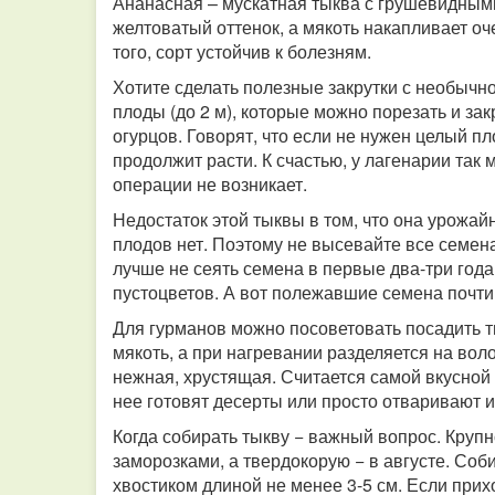
Ананасная – мускатная тыква с грушевидными 
желтоватый оттенок, а мякоть накапливает оч
того, сорт устойчив к болезням.
Хотите сделать полезные закрутки с необычн
плоды (до 2 м), которые можно порезать и за
огурцов. Говорят, что если не нужен целый пло
продолжит расти. К счастью, у лагенарии так 
операции не возникает.
Недостаток этой тыквы в том, что она урожайна
плодов нет. Поэтому не высевайте все семена
лучше не сеять семена в первые два-три года 
пустоцветов. А вот полежавшие семена почти
Для гурманов можно посоветовать посадить т
мякоть, а при нагревании разделяется на вол
нежная, хрустящая. Считается самой вкусной 
нее готовят десерты или просто отваривают и
Когда собирать тыкву − важный вопрос. Кру
заморозками, а твердокорую − в августе. Соби
хвостиком длиной не менее 3-5 см. Если прих