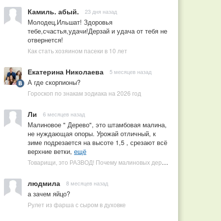
Камиль. абый.
23 дня назад
Молодец,Ильшат! Здоровья
тебе,счастья,удачи!Дерзай и удача от тебя не
отвернется!
Как стать хозяином пасеки в 10 лет
Екатерина Николаева
5 месяцев назад
А где скорпионы?
Гороскоп по знакам зодиака на 2026 год
Ли
6 месяцев назад
Малиновое " Дерево", это штамбовая малина,
не нуждающая опоры. Урожай отличный, к
зиме подрезается на высоте 1,5 , срезают всё
верхние ветки,
ещё
Товарищи, это РАЗВОД! Почему малиновых деревьев не бывает, или Как ушлые продавцы наживаются на мечтах садоводов
людмила
8 месяцев назад
а зачем яйцо?
Рулет из фарша с сыром в духовке