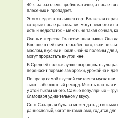
40 кг за раз очень проблематично, а после то
плесенью и пропадает.
Этого недостатка лишен сорт Волжская серая.
которые после разрезания могут немного и по
есть и недостаток – мякоть не такая сочная, ка
Очень интересна Голосемянная тыква. Она дае
Внешне в ней ничего особенного, если не счи
маслом, вкусны и чрезвычайно полезны для зд
могут прорастать внутри нее.
В Средней полосе лучше выращивать ультрас
переносит первые заморозки, урожайна и дае
По праву самой вкусной считается мускатная 
тыкв − абсолютный рекорд. Мякоть плотная и
у этой тыквы много. Самые популярные – г
благодаря удивительному вкусу.
Сорт Сахарная булава может дать до восьми пл
раннеспелый, богат витаминами, годится для 