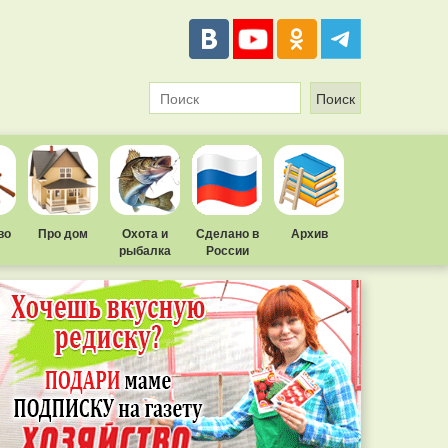
во
Про дом
Охота и
Сделано в
Архив
рыбалка
России