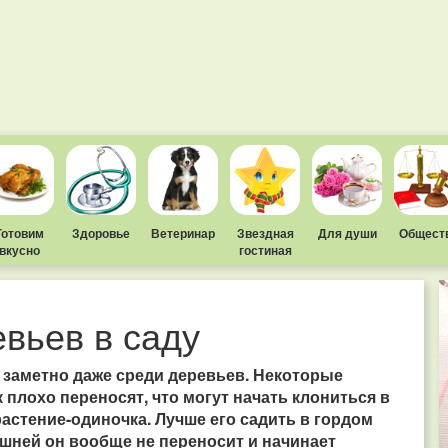
Готовим
Здоровье
Ветеринар
Звездная
Для души
Общест
вкусно
гостиная
вьев в саду
о заметно даже среди деревьев. Некоторые
 плохо переносят, что могут начать клониться в
растение-одиночка. Лучше его садить в гордом
ешней он вообще не переносит и начинает