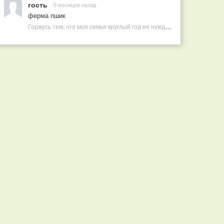
гость
9 месяцев назад
ферма пшик
Горжусь тем, что моя семья круглый год не нуждается в покупных витаминах