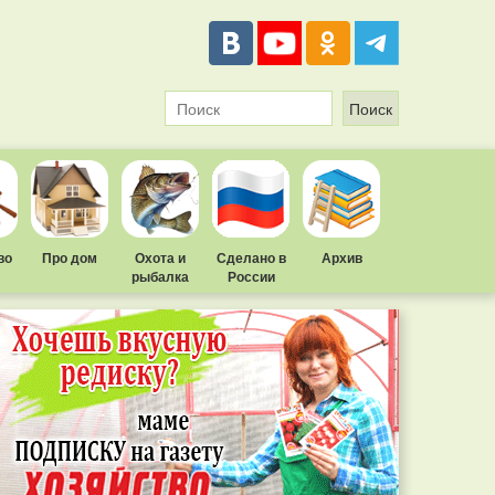
во
Про дом
Охота и
Сделано в
Архив
рыбалка
России