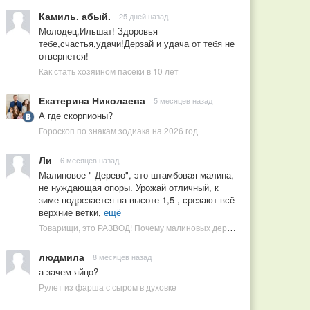
Камиль. абый.
25 дней назад
Молодец,Ильшат! Здоровья
тебе,счастья,удачи!Дерзай и удача от тебя не
отвернется!
Как стать хозяином пасеки в 10 лет
Екатерина Николаева
5 месяцев назад
А где скорпионы?
Гороскоп по знакам зодиака на 2026 год
Ли
6 месяцев назад
Малиновое " Дерево", это штамбовая малина,
не нуждающая опоры. Урожай отличный, к
зиме подрезается на высоте 1,5 , срезают всё
верхние ветки,
ещё
Товарищи, это РАЗВОД! Почему малиновых деревьев не бывает, или Как ушлые продавцы наживаются на мечтах садоводов
людмила
8 месяцев назад
а зачем яйцо?
Рулет из фарша с сыром в духовке