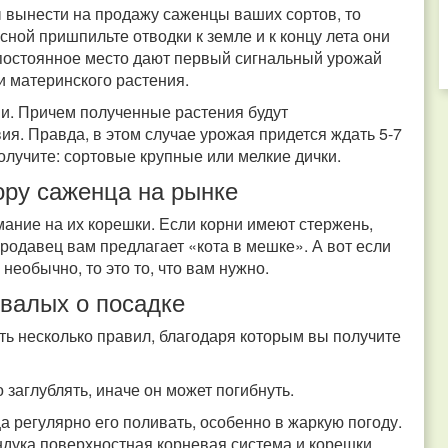
ы вынести на продажу саженцы ваших сортов, то
сной пришпильте отводки к земле и к концу лета они
а постоянное место дают первый сигнальный урожай
ки материнского растения.
и. Причем полученные растения будут
я. Правда, в этом случае урожая придется ждать 5-7
получите: сортовые крупные или мелкие дички.
ору саженца на рынке
ание на их корешки. Если корни имеют стержень,
продавец вам предлагает «кота в мешке». А вот если
 необычно, то это то, что вам нужно.
валых о посадке
ь несколько правил, благодаря которым вы получите
 заглублять, иначе он может погибнуть.
а регулярно его поливать, особенно в жаркую погоду.
ндука поверхностная корневая система и корешки