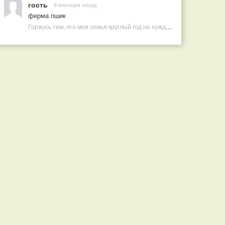
гость
9 месяцев назад
ферма пшик
Горжусь тем, что моя семья круглый год не нуждается в покупных витаминах