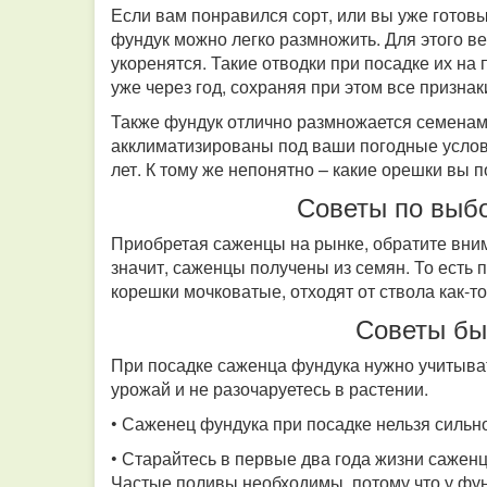
Если вам понравился сорт, или вы уже готов
фундук можно легко размножить. Для этого ве
укоренятся. Такие отводки при посадке их н
уже через год, сохраняя при этом все призна
Также фундук отлично размножается семенам
акклиматизированы под ваши погодные услови
лет. К тому же непонятно – какие орешки вы 
Советы по выб
Приобретая саженцы на рынке, обратите вним
значит, саженцы получены из семян. То есть 
корешки мочковатые, отходят от ствола как-то
Советы бы
При посадке саженца фундука нужно учитыват
урожай и не разочаруетесь в растении.
• Саженец фундука при посадке нельзя сильно
• Старайтесь в первые два года жизни саженц
Частые поливы необходимы, потому что у фу