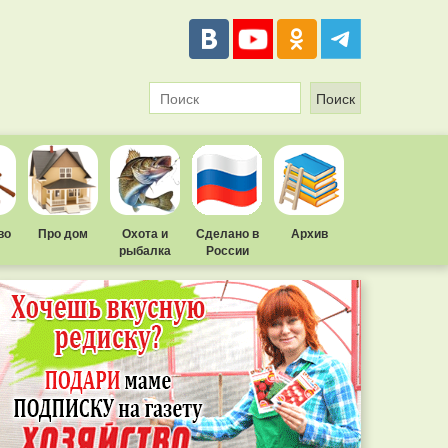
во
Про дом
Охота и
Сделано в
Архив
рыбалка
России