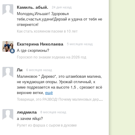
Камиль. абый.
24 дня назад
Молодец,Ильшат! Здоровья
тебе,счастья,удачи!Дерзай и удача от тебя не
отвернется!
Как стать хозяином пасеки в 10 лет
Екатерина Николаева
5 месяцев назад
А где скорпионы?
Гороскоп по знакам зодиака на 2026 год
Ли
6 месяцев назад
Малиновое " Дерево", это штамбовая малина,
не нуждающая опоры. Урожай отличный, к
зиме подрезается на высоте 1,5 , срезают всё
верхние ветки,
ещё
Товарищи, это РАЗВОД! Почему малиновых деревьев не бывает, или Как ушлые продавцы наживаются на мечтах садоводов
людмила
8 месяцев назад
а зачем яйцо?
Рулет из фарша с сыром в духовке