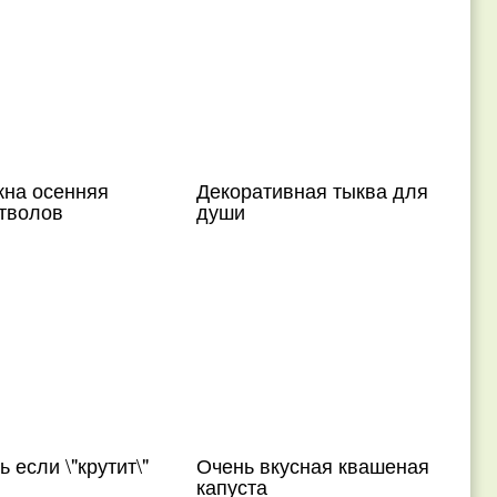
жна осенняя
Декоративная тыква для
стволов
души
 если \"крутит\"
Очень вкусная квашеная
капуста