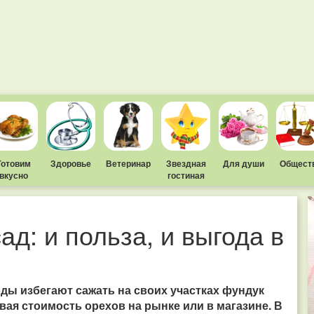
Готовим
Здоровье
Ветеринар
Звездная
Для души
Общест
вкусно
гостиная
д: и польза, и выгода в
оды избегают сажать на своих участках фундук
вая стоимость орехов на рынке или в магазине. В