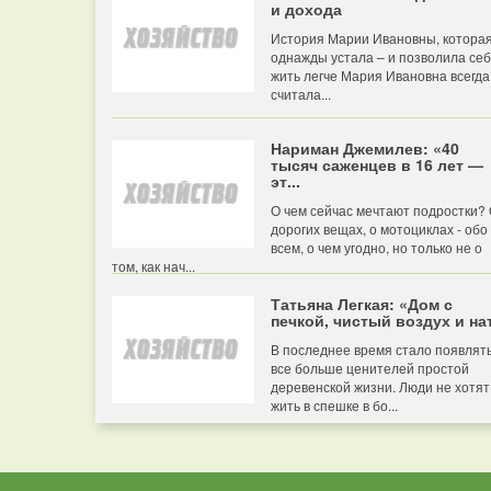
и дохода
История Марии Ивановны, котора
однажды устала – и позволила се
жить легче Мария Ивановна всегда
считала...
Нариман Джемилев: «40
тысяч саженцев в 16 лет —
эт...
О чем сейчас мечтают подростки?
дорогих вещах, о мотоциклах - обо
всем, о чем угодно, но только не о
том, как нач...
Татьяна Легкая: «Дом с
печкой, чистый воздух и нат
В последнее время стало появлят
все больше ценителей простой
деревенской жизни. Люди не хотят
жить в спешке в бо...