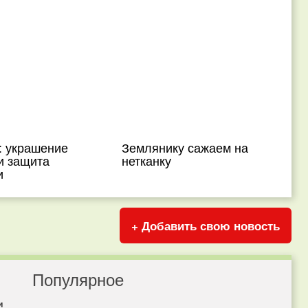
: украшение
Землянику сажаем на
и защита
нетканку
и
+ Добавить свою новость
Популярное
и