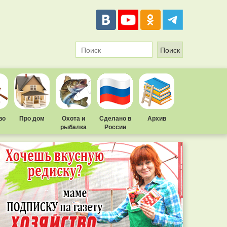
во
Про дом
Охота и
Сделано в
Архив
рыбалка
России