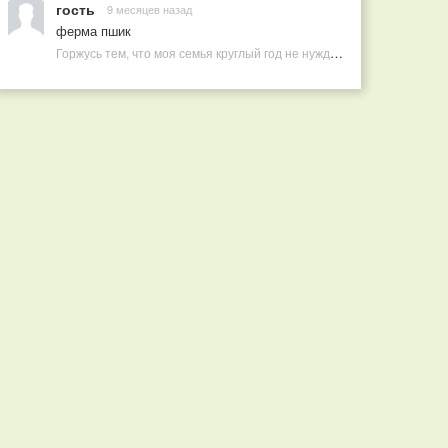
гость
9 месяцев назад
ферма пшик
Горжусь тем, что моя семья круглый год не нуждается в покупных витаминах