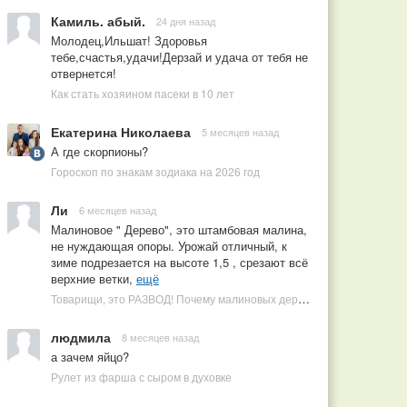
Камиль. абый.
24 дня назад
Молодец,Ильшат! Здоровья
тебе,счастья,удачи!Дерзай и удача от тебя не
отвернется!
Как стать хозяином пасеки в 10 лет
Екатерина Николаева
5 месяцев назад
А где скорпионы?
Гороскоп по знакам зодиака на 2026 год
Ли
6 месяцев назад
Малиновое " Дерево", это штамбовая малина,
не нуждающая опоры. Урожай отличный, к
зиме подрезается на высоте 1,5 , срезают всё
верхние ветки,
ещё
Товарищи, это РАЗВОД! Почему малиновых деревьев не бывает, или Как ушлые продавцы наживаются на мечтах садоводов
людмила
8 месяцев назад
а зачем яйцо?
Рулет из фарша с сыром в духовке