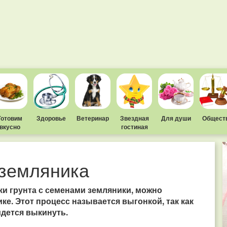
Готовим
Здоровье
Ветеринар
Звездная
Для души
Общест
вкусно
гостиная
 земляника
и грунта с семенами земляники, можно
е. Этот процесс называется выгонкой, так как
идется выкинуть.