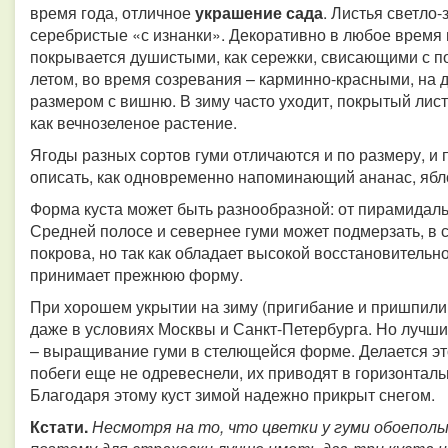
время года, отличное
украшение сада
. Листья светло
серебристые «с изнанки». Декоративно в любое время г
покрывается душистыми, как сережки, свисающими с п
летом, во время созревания – карминно-красными, на
размером с вишню. В зиму часто уходит, покрытый лис
как вечнозеленое растение.
Ягоды разных сортов гуми отличаются и по размеру, и 
описать, как одновременно напоминающий ананас, ябло
Форма куста может быть разнообразной: от пирамидаль
Средней полосе и севернее гуми может подмерзать, в
покрова, но так как обладает высокой восстановительно
принимает прежнюю форму.
При хорошем укрытии на зиму (пригибание и пришпилив
даже в условиях Москвы и Санкт-Петербурга. Но лучши
– выращивание гуми в стелющейся форме. Делается это 
побеги еще не одревеснели, их приводят в горизонтал
Благодаря этому куст зимой надежно прикрыт снегом.
Кстати.
Несмотря на то, что цветки у гуми обоепол