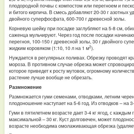
плодородной почвы с компостом или перегноем и песко
и битого кирпича. В смесь добавляют 20-30 г азотных у
двойного суперфосфата, 600-700 г древесной золы.
Корневую шейку при посадке заглубляют на 5-8 см, оби
саженца мульчируют. Через год после посадки начинаю
перегноя, 100-150 г древесной золы, 30 г двойного с
2
жидким коровяком (1:10, 10 л на 1 м
).
Нуждается в регулярных поливах. Обрезку проводят край
мороза. В противном случае обрезка может спровоцир
которое приведет к росту мутовок, огромному количест
растение лучше вообще не обрезать.
Размножение
Размножается гуми семенами, отводками, летним чер
плодоношение наступает на 5-6 год. Из отводков – на 3-
Гуми в пятилетнем возрасте дает 3-4 кг ягод, с каждым
максимальной – 30 кг. Куст долговечен, может плодонос
возрасте необходима омолаживающая обрезка (удаляетс