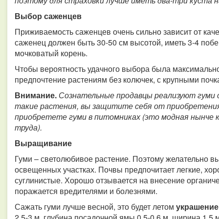
поэтому для страховки лучше иметь два-три куста на
Выбор саженцев
Приживаемость саженцев очень сильно зависит от кач
саженец должен быть 30-50 см высотой, иметь 3-4 побег
мочковатый корень.
Чтобы вероятность удачного выбора была максимально
предпочтение растениям без колючек, с крупными почк
Внимание.
Сознательные продавцы реализуют гуми с
такие растения, вы защитите себя от приобретения
приобретете гуми в питомниках (это модная нынче 
труда).
Выращивание
Гуми – светолюбивое растение. Поэтому желательно в
освещенных участках. Почвы предпочитает легкие, хо
суглинистые. Хорошо отзывается на внесение органиче
поражается вредителями и болезнями.
Сажать гуми лучше весной, это будет летом
украшение
2,5-3 м, глубина посадочной ямы 0,5-0,6 м, ширина 1,5