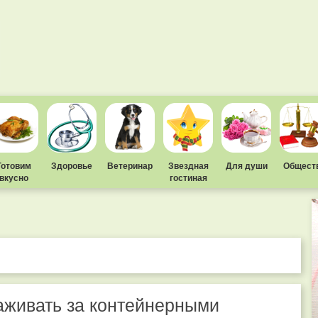
Готовим
Здоровье
Ветеринар
Звездная
Для души
Общест
вкусно
гостиная
аживать за контейнерными