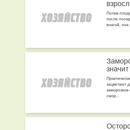
взросл
Полив плодо
после посад
влагой, она 
Заморо
значит
Практически
зацветают д
заморозков 
смор...
Осторо