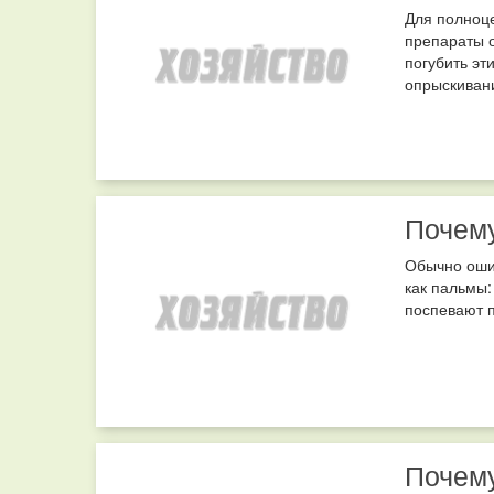
Для полноце
препараты о
погубить эт
опрыскивани
Почему
Обычно ошиб
как пальмы:
поспевают п
Почему