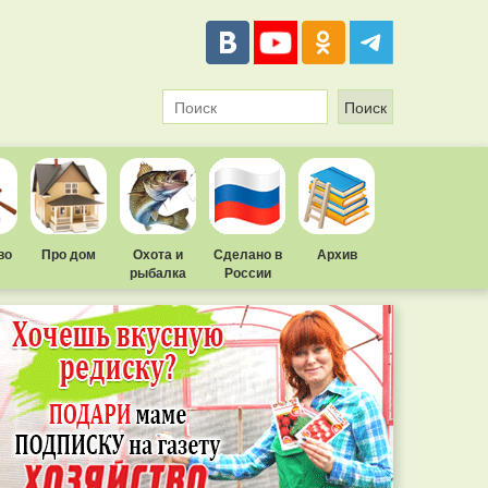
во
Про дом
Охота и
Сделано в
Архив
рыбалка
России