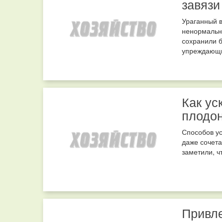
завязи
Ураганный в
ненормально
сохранили б
упреждающи
Как ус
плодо
Способов у
даже сочета
заметили, ч
Привл