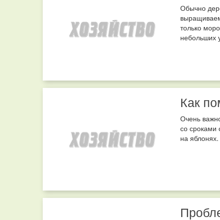
Обычно дере
выращиваемы
только моро
небольших у
Как по
Очень важно
со сроками 
на яблонях.
Пробле