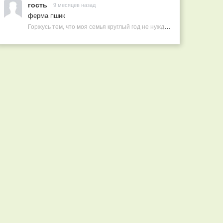
гость
9 месяцев назад
ферма пшик
Горжусь тем, что моя семья круглый год не нуждается в покупных витаминах