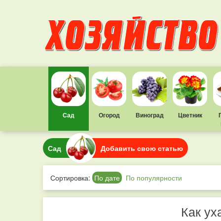
Сад
Огород
Виноград
Цветник
Сад
Добавить свою статью
Сортировка:
По дате
По популярности
Как ух