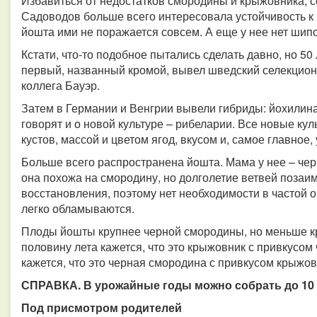
Избавиться от недостатков смородины и крыжовника, со
Садоводов больше всего интересовала устойчивость к 
йошта ими не поражается совсем. А еще у нее нет шипо
Кстати, что-то подобное пытались сделать давно, но 50 
первый, названный кромой, вывел шведский селекционе
коллега Бауэр.
Затем в Германии и Венгрии вывели гибриды: йохилина,
говорят и о новой культуре – рибеларии. Все новые кул
кустов, массой и цветом ягод, вкусом и, самое главное
Больше всего распространена йошта. Мама у нее – чер
она похожа на смородину, но долголетие ветвей позаи
восстановления, поэтому нет необходимости в частой о
легко обламываются.
Плоды йошты крупнее черной смородины, но меньше к
половину лета кажется, что это крыжовник с привкусом
кажется, что это черная смородина с привкусом крыжов
СПРАВКА. В урожайные годы можно собрать до 10 кг
Под присмотром родителей