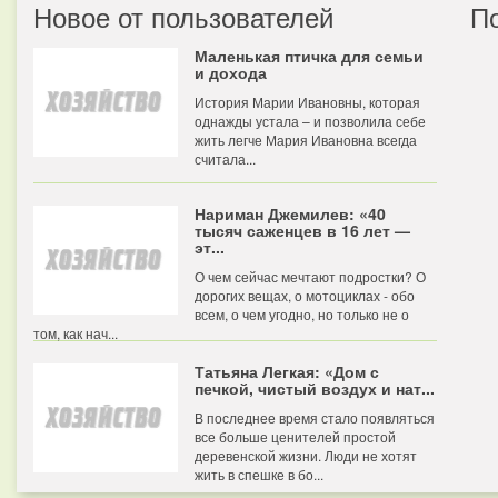
Новое от пользователей
П
Маленькая птичка для семьи
и дохода
История Марии Ивановны, которая
однажды устала – и позволила себе
жить легче Мария Ивановна всегда
считала...
Нариман Джемилев: «40
тысяч саженцев в 16 лет —
эт...
О чем сейчас мечтают подростки? О
дорогих вещах, о мотоциклах - обо
всем, о чем угодно, но только не о
том, как нач...
Татьяна Легкая: «Дом с
печкой, чистый воздух и нат...
В последнее время стало появляться
все больше ценителей простой
деревенской жизни. Люди не хотят
жить в спешке в бо...