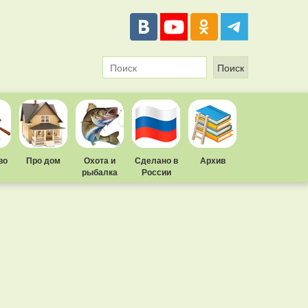
во
Про дом
Охота и
Сделано в
Архив
рыбалка
России