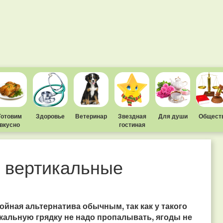
Готовим
Здоровье
Ветеринар
Звездная
Для души
Общест
вкусно
гостиная
: вертикальные
и
йная альтернатива обычным, так как у такого
кальную грядку не надо пропалывать, ягоды не