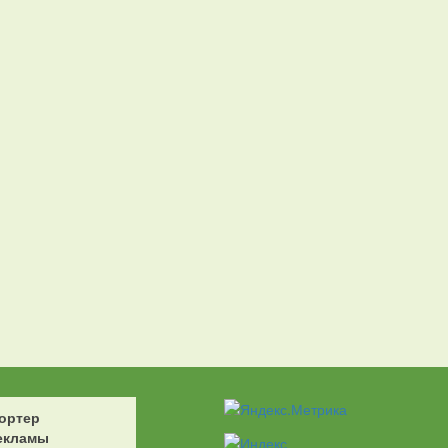
ортер
екламы