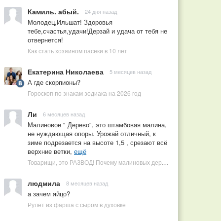
Камиль. абый.
24 дня назад
Молодец,Ильшат! Здоровья
тебе,счастья,удачи!Дерзай и удача от тебя не
отвернется!
Как стать хозяином пасеки в 10 лет
Екатерина Николаева
5 месяцев назад
А где скорпионы?
Гороскоп по знакам зодиака на 2026 год
Ли
6 месяцев назад
Малиновое " Дерево", это штамбовая малина,
не нуждающая опоры. Урожай отличный, к
зиме подрезается на высоте 1,5 , срезают всё
верхние ветки,
ещё
Товарищи, это РАЗВОД! Почему малиновых деревьев не бывает, или Как ушлые продавцы наживаются на мечтах садоводов
людмила
8 месяцев назад
а зачем яйцо?
Рулет из фарша с сыром в духовке