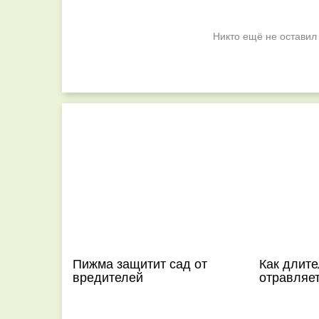
Никто ещё не оставил
Пижма защитит сад от
Как длит
вредителей
отравляе