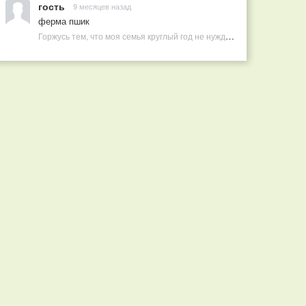
гость
9 месяцев назад
ферма пшик
Горжусь тем, что моя семья круглый год не нуждается в покупных витаминах