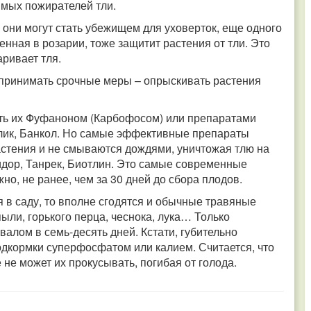
имых пожирателей тли.
− они могут стать убежищем для уховерток, еще одного
нная в розарии, тоже защитит растения от тли. Это
аривает тля.
 принимать срочные меры – опрыскивать растения
ть их Фуфаноном (Карбофосом) или препаратами
ллик, Банкол. Но самые эффективные препараты
астения и не смываются дождями, уничтожая тлю на
идор, Танрек, Биотлин. Это самые современные
но, не ранее, чем за 30 дней до сбора плодов.
 в саду, то вполне сгодятся и обычные травяные
ыли, горького перца, чеснока, лука… Только
валом в семь-десять дней. Кстати, губительно
дкормки суперфосфатом или калием. Считается, что
 не может их прокусывать, погибая от голода.