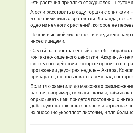
Эти растения привлекают журчалок – неутом
А если расставить в саду горшки с опилками 
из непримиримых врагов тли. Лаванда, посаже
одно из немногих растений, которое не перев
Но при высокой численности вредителя надо
инсектицидами.
Самый распространенный способ – обработа
контактно-кишечного действия: Акарин, Акте
системного действия, которые проникают в р
протяжении двух-трех недель – Актара, Конф
препараты, но пользоваться ими надо осторож
Если тлю заметили до массового размножения
настои, например, полыни, пижмы, табачной п
опрыскивать ими придется постоянно, с интер
действуют на тлю внекорневые и корневые по
их внесение укрепляет листочки, и тля больше