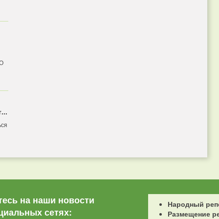
 О
...
ься
есь на наши новости
Народный реп
циальных сетях:
Размещение р