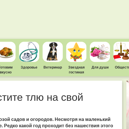
Готовим
Здоровье
Ветеринар
Звездная
Для души
Общест
вкусно
гостиная
тите тлю на свой
зой садов и огородов. Несмотря на маленький
е. Редко какой год проходит без нашествия этого