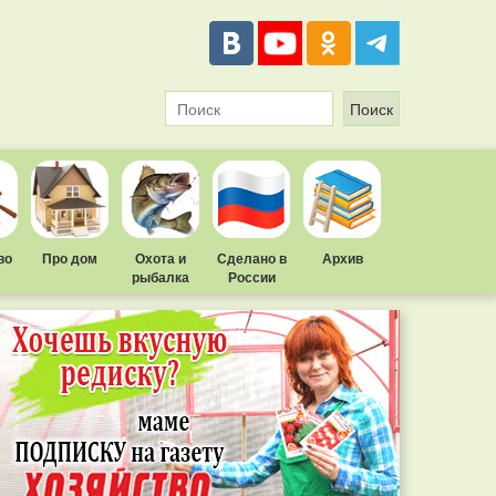
во
Про дом
Охота и
Сделано в
Архив
рыбалка
России