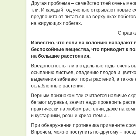
Другая проблема – семейство тлей очень мно
тли. И каждый год ученые открывают новые ее
предпочитают питаться на верхушках побегов,
на жирующих побегах.
Справка
Известно, что если на колонию нападают в
беспокойные вещества, что приводит к п
на большие расстояния.
Вредоносность тли в отдельные годы очень вы
осыпанию листьев, опадению плодов и цветков
выделения забивают поры растений, а также на
ослабленные растения.
Верным признаком тли считается наличие скр
бегают муравьи, значит надо проверить расте
практически на любом растении, даже на ком
и кустарники, розы и хризантемы…
При обнаружении противника примените срочн
Впрочем, можно поступить по-другому – посад