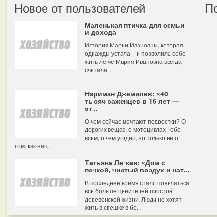
Новое от пользователей
П
Маленькая птичка для семьи
и дохода
История Марии Ивановны, которая
однажды устала – и позволила себе
жить легче Мария Ивановна всегда
считала...
Нариман Джемилев: «40
тысяч саженцев в 16 лет —
эт...
О чем сейчас мечтают подростки? О
дорогих вещах, о мотоциклах - обо
всем, о чем угодно, но только не о
том, как нач...
Татьяна Легкая: «Дом с
печкой, чистый воздух и нат...
В последнее время стало появляться
все больше ценителей простой
деревенской жизни. Люди не хотят
жить в спешке в бо...