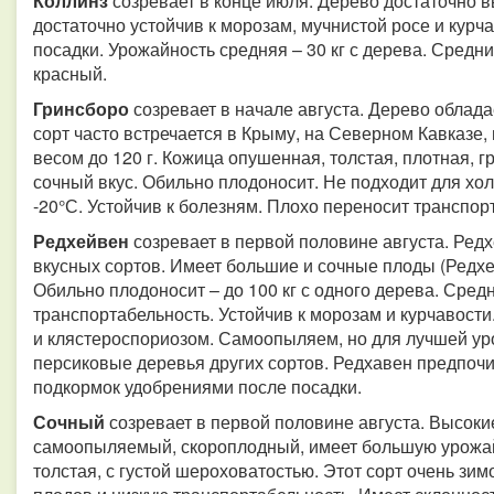
Коллинз
созревает в конце июля. Дерево достаточно вы
достаточно устойчив к морозам, мучнистой росе и курч
посадки. Урожайность средняя – 30 кг с дерева. Средни
красный.
Гринсборо
созревает в начале августа. Дерево облад
сорт часто встречается в Крыму, на Северном Кавказе,
весом до 120 г. Кожица опушенная, толстая, плотная, 
сочный вкус. Обильно плодоносит. Не подходит для хо
-20°С. Устойчив к болезням. Плохо переносит транспор
Редхейвен
созревает в первой половине августа. Ред
вкусных сортов. Имеет большие и сочные плоды (Редхе
Обильно плодоносит – до 100 кг с одного дерева. Сред
транспортабельность. Устойчив к морозам и курчавост
и клястероспориозом. Самоопыляем, но для лучшей ур
персиковые деревья других сортов. Редхавен предпочи
подкормок удобрениями после посадки.
Сочный
созревает в первой половине августа. Высоки
самоопыляемый, скороплодный, имеет большую урожайн
толстая, с густой шероховатостью. Этот сорт очень зим