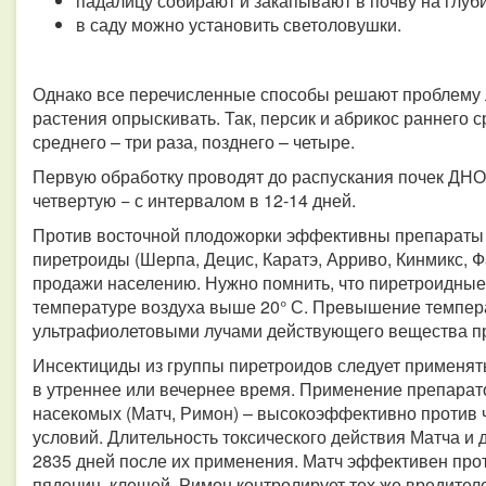
падалицу собирают и закапывают в почву на глуби
в саду можно установить светоловушки.
Однако все перечисленные способы решают проблему л
растения опрыскивать. Так, персик и абрикос раннего 
среднего – три раза, позднего – четыре.
Первую обработку проводят до распускания почек ДНОК
четвертую − с интервалом в 12-14 дней.
Против восточной плодожорки эффективны препараты 
пиретроиды (Шерпа, Децис, Каратэ, Арриво, Кинмикс, 
продажи населению. Нужно помнить, что пиретроидные
температуре воздуха выше 20° С. Превышение темпер
ультрафиолетовыми лучами действующего вещества пр
Инсектициды из группы пиретроидов следует применят
в утреннее или вечернее время. Применение препарато
насекомых (Матч, Римон) – высокоэффективно против 
условий. Длительность токсического действия Матча и 
2835 дней после их применения. Матч эффективен прот
пядениц, клещей. Римон контролирует тех же вредителей