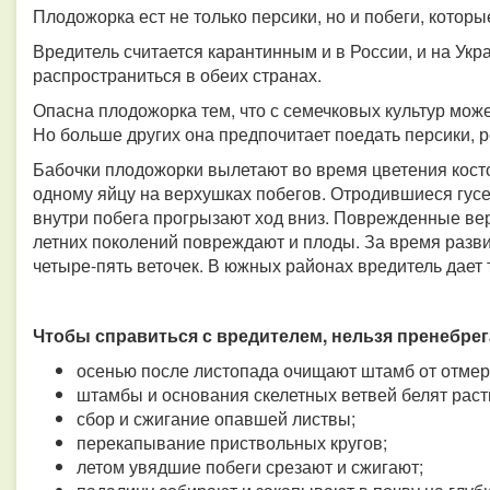
Плодожорка ест не только персики, но и побеги, которы
Вредитель считается карантинным и в России, и на Ук
распространиться в обеих странах.
Опасна плодожорка тем, что с семечковых культур може
Но больше других она предпочитает поедать персики, р
Бабочки плодожорки вылетают во время цветения кост
одному яйцу на верхушках побегов. Отродившиеся гус
внутри побега прогрызают ход вниз. Поврежденные ве
летних поколений повреждают и плоды. За время разв
четыре-пять веточек. В южных районах вредитель дает 
Чтобы справиться с вредителем, нельзя пренебре
осенью после листопада очищают штамб от отме
штамбы и основания скелетных ветвей белят раст
сбор и сжигание опавшей листвы;
перекапывание приствольных кругов;
летом увядшие побеги срезают и сжигают;