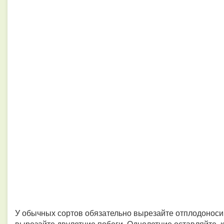
У обычных сортов обязательно вырезайте отплодоноси
вырезайте двулетние побеги. Однолетние оставляйте,