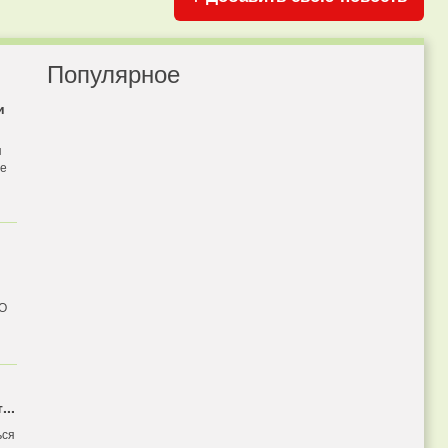
Популярное
и
я
бе
 О
...
ься