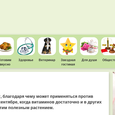
Готовим
Здоровье
Ветеринар
Звездная
Для души
Общест
вкусно
гостиная
, благодаря чему может применяться против
сентябре, когда витаминов достаточно и в других
 этим полезным растением.