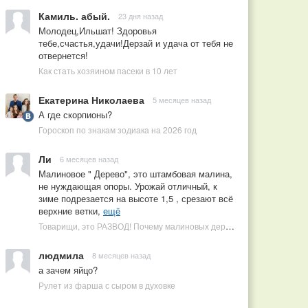
Камиль. абый.
23 дня назад
Молодец,Ильшат! Здоровья
тебе,счастья,удачи!Дерзай и удача от тебя не
отвернется!
Как стать хозяином пасеки в 10 лет
Екатерина Николаева
5 месяцев назад
А где скорпионы?
Гороскоп по знакам зодиака на 2026 год
Ли
6 месяцев назад
Малиновое " Дерево", это штамбовая малина,
не нуждающая опоры. Урожай отличный, к
зиме подрезается на высоте 1,5 , срезают всё
верхние ветки,
ещё
Товарищи, это РАЗВОД! Почему малиновых деревьев не бывает, или Как ушлые продавцы наживаются на мечтах садоводов
людмила
8 месяцев назад
а зачем яйцо?
Рулет из фарша с сыром в духовке