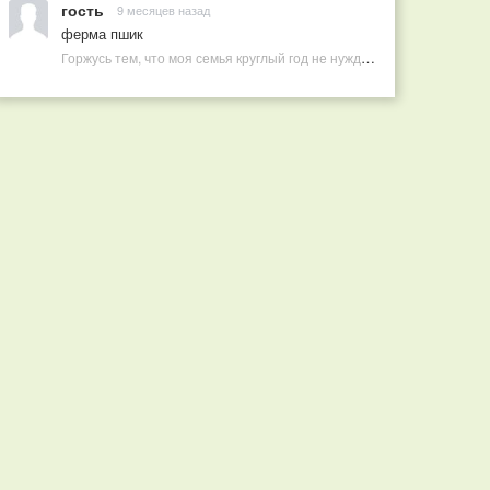
гость
9 месяцев назад
ферма пшик
Горжусь тем, что моя семья круглый год не нуждается в покупных витаминах