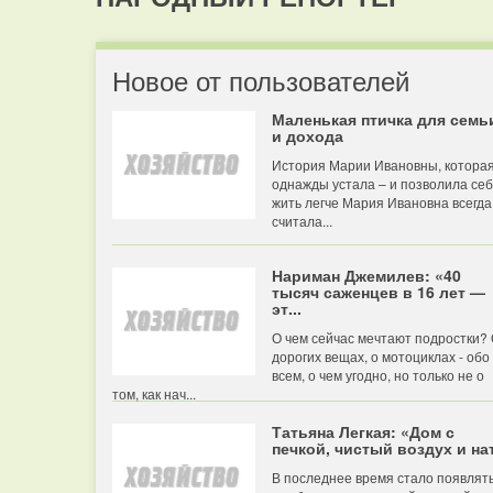
Новое от пользователей
Маленькая птичка для семь
и дохода
История Марии Ивановны, котора
однажды устала – и позволила се
жить легче Мария Ивановна всегда
считала...
Нариман Джемилев: «40
тысяч саженцев в 16 лет —
эт...
О чем сейчас мечтают подростки?
дорогих вещах, о мотоциклах - обо
всем, о чем угодно, но только не о
том, как нач...
Татьяна Легкая: «Дом с
печкой, чистый воздух и нат
В последнее время стало появлят