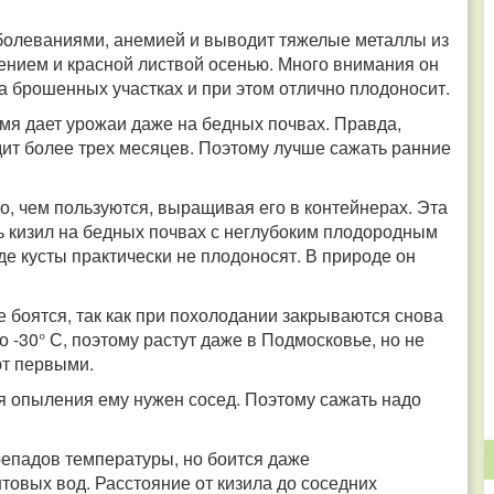
аболеваниями, анемией и выводит тяжелые металлы из
ением и красной листвой осенью. Много внимания он
на брошенных участках и при этом отлично плодоносит.
ремя дает урожаи даже на бедных почвах. Правда,
дит более трех месяцев. Поэтому лучше сажать ранние
о, чем пользуются, выращивая его в контейнерах. Эта
ь кизил на бедных почвах с неглубоким плодородным
де кусты практически не плодоносят. В природе он
не боятся, так как при похолодании закрываются снова
-30° С, поэтому растут даже в Подмосковье, но не
ют первыми.
ля опыления ему нужен сосед. Поэтому сажать надо
ерепадов температуры, но боится даже
товых вод. Расстояние от кизила до соседних