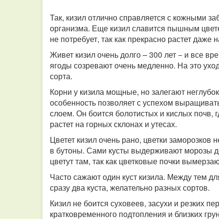
Так, кизил отлично справляется с кожными з
организма. Еще кизил славится пышным цвет
не потребует, так как прекрасно растет даже 
Живет кизил очень долго – 300 лет − и все в
ягоды созревают очень медленно. На это ухо
сорта.
Корни у кизила мощные, но залегают неглубок
особенность позволяет с успехом выращиват
слоем. Он боится болотистых и кислых почв, г
растет на горных склонах и утесах.
Цветет кизил очень рано, цветки заморозков 
в бутоны. Сами кусты выдерживают морозы до 
цветут там, так как цветковые почки вымерза
Часто сажают один куст кизила. Между тем д
сразу два куста, желательно разных сортов.
Кизил не боится суховеев, засухи и резких п
кратковременного подтопления и близких грун