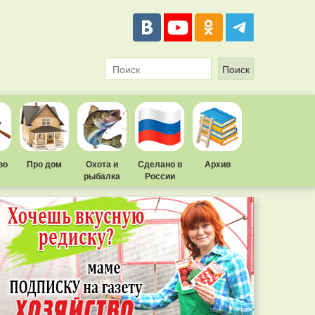
во
Про дом
Охота и
Сделано в
Архив
рыбалка
России