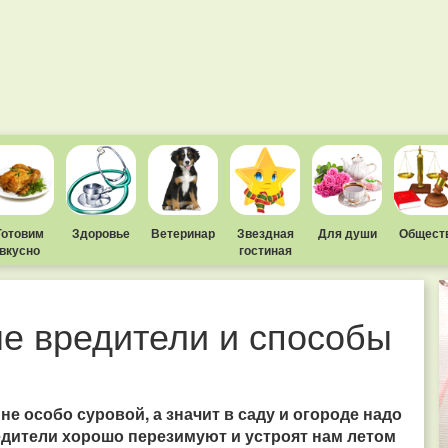
Готовим
Здоровье
Ветеринар
Звездная
Для души
Общест
вкусно
гостиная
е вредители и способы
е особо суровой, а значит в саду и огороде надо
едители хорошо перезимуют и устроят нам летом