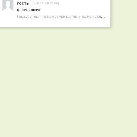
гость
9 месяцев назад
ферма пшик
Горжусь тем, что моя семья круглый год не нуждается в покупных витаминах