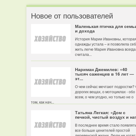
Новое от пользователей
Маленькая птичка для семь
и дохода
История Марии Ивановны, котора
однажды устала – и позволила се
жить легче Мария Ивановна всегда
считала...
Нариман Джемилев: «40
тысяч саженцев в 16 лет —
эт...
О чем сейчас мечтают подростки?
дорогих вещах, о мотоциклах - обо
всем, о чем угодно, но только не о
том, как нач...
Татьяна Легкая: «Дом с
печкой, чистый воздух и нат
В последнее время стало появлят
все больше ценителей простой
деревенской жизни. Люди не хотят