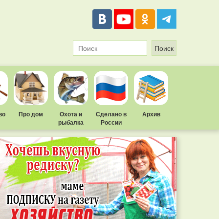
во
Про дом
Охота и
Сделано в
Архив
рыбалка
России