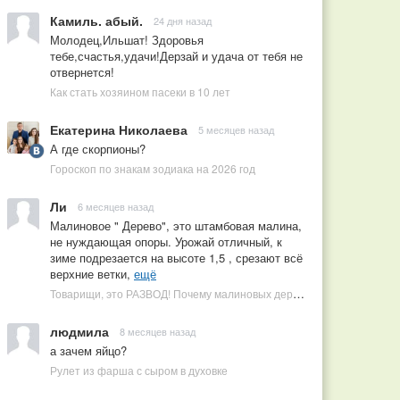
Камиль. абый.
24 дня назад
Молодец,Ильшат! Здоровья
тебе,счастья,удачи!Дерзай и удача от тебя не
отвернется!
Как стать хозяином пасеки в 10 лет
Екатерина Николаева
5 месяцев назад
А где скорпионы?
Гороскоп по знакам зодиака на 2026 год
Ли
6 месяцев назад
Малиновое " Дерево", это штамбовая малина,
не нуждающая опоры. Урожай отличный, к
зиме подрезается на высоте 1,5 , срезают всё
верхние ветки,
ещё
Товарищи, это РАЗВОД! Почему малиновых деревьев не бывает, или Как ушлые продавцы наживаются на мечтах садоводов
людмила
8 месяцев назад
а зачем яйцо?
Рулет из фарша с сыром в духовке