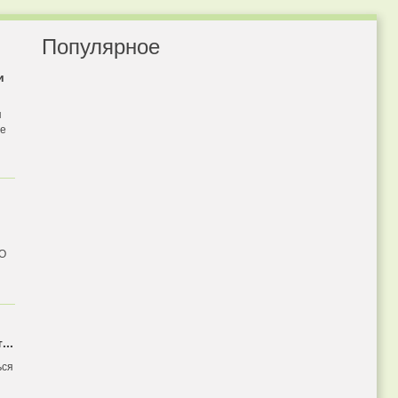
Популярное
и
я
бе
 О
...
ься