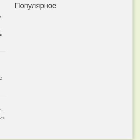
Популярное
и
я
бе
 О
...
ься