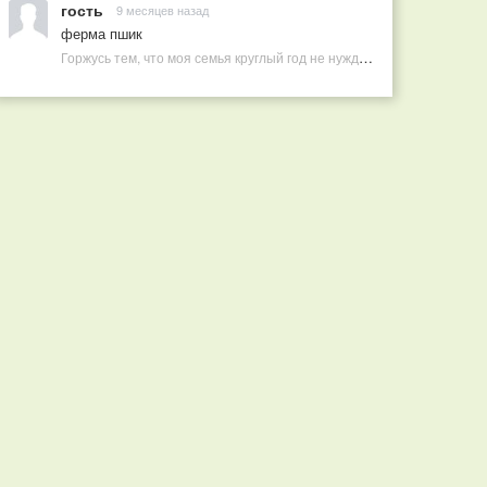
гость
9 месяцев назад
ферма пшик
Горжусь тем, что моя семья круглый год не нуждается в покупных витаминах