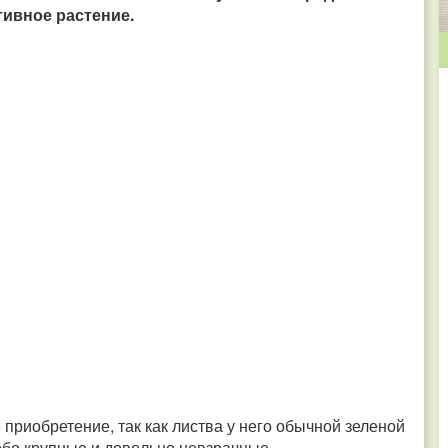
тивное растение.
 приобретение, так как листва у него обычной зеленой
собо крупные и довольно невзрачные.