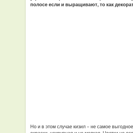
полосе если и выращивают, то как декора
Но и в этом случае кизил − не самое выгодное
окраски, некрупная и не мелкая. Цветки не о