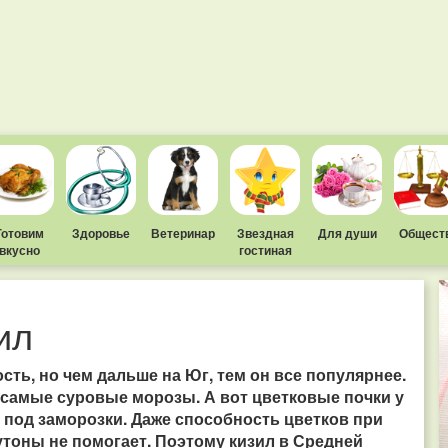
Готовим
Здоровье
Ветеринар
Звездная
Для души
Общест
вкусно
гостиная
ил
ть, но чем дальше на Юг, тем он все популярнее.
 самые суровые морозы. А вот цветковые почки у
 под заморозки. Даже способность цветков при
утоны не помогает. Поэтому кизил в Средней