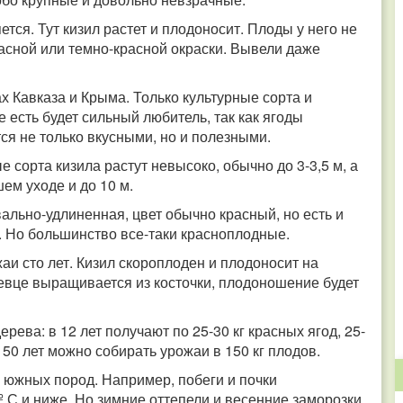
ся. Тут кизил растет и плодоносит. Плоды у него не
расной или темно-красной окраски. Вывели даже
ах Кавказа и Крыма. Только культурные сорта и
е есть будет сильный любитель, так как ягоды
тся не только вкусными, но и полезными.
 сорта кизила растут невысоко, обычно до 3-3,5 м, а
ем уходе и до 10 м.
овально-удлиненная, цвет обычно красный, но есть и
. Но большинство все-таки красноплодные.
аи сто лет. Кизил скороплоден и плодоносит на
ревце выращивается из косточки, плодоношение будет
рева: в 12 лет получают по 25-30 кг красных ягод, 25-
 50 лет можно собирать урожаи в 150 кг плодов.
з южных пород. Например, побеги и почки
С и ниже. Но зимние оттепели и весенние заморозки