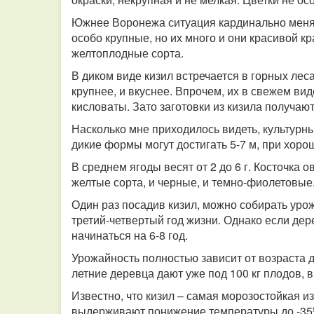
Южнее Воронежа ситуация кардинально меняет
особо крупные, но их много и они красивой к
желтоплодные сорта.
В диком виде кизил встречается в горных лес
крупнее, и вкуснее. Впрочем, их в свежем вид
кисловаты. Зато заготовки из кизила получаю
Насколько мне приходилось видеть, культурные
дикие формы могут достигать 5-7 м, при хорош
В среднем ягоды весят от 2 до 6 г. Косточка 
желтые сорта, и черные, и темно-фиолетовые
Один раз посадив кизил, можно собирать урож
третий-четвертый год жизни. Однако если де
начинаться на 6-8 год.
Урожайность полностью зависит от возраста де
летние деревца дают уже под 100 кг плодов, в
Известно, что кизил – самая морозостойкая и
выдерживают понижение температуры до -35º 