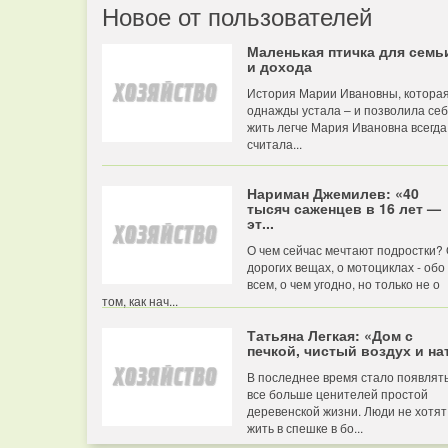
Новое от пользователей
Маленькая птичка для семь
и дохода
История Марии Ивановны, котора
однажды устала – и позволила се
жить легче Мария Ивановна всегда
считала...
Нариман Джемилев: «40
тысяч саженцев в 16 лет —
эт...
О чем сейчас мечтают подростки?
дорогих вещах, о мотоциклах - обо
всем, о чем угодно, но только не о
том, как нач...
Татьяна Легкая: «Дом с
печкой, чистый воздух и нат
В последнее время стало появлят
все больше ценителей простой
деревенской жизни. Люди не хотят
жить в спешке в бо...