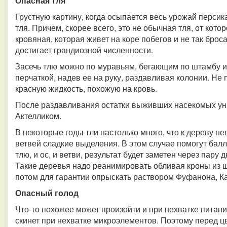
Опасная тля
Грустную картину, когда осыпается весь урожай персик
тля. Причем, скорее всего, это не обычная тля, от кото
кровяная, которая живет на коре побегов и не так брос
достигает грандиозной численности.
Засечь тлю можно по муравьям, бегающим по штамбу и
перчаткой, надев ее на руку, раздавливая колонии. Не
красную жидкость, похожую на кровь.
После раздавливания остатки выживших насекомых у
Актелликом.
В некоторые годы тли настолько много, что к дереву н
ветвей сладкие выделения. В этом случае помогут бал
тлю, и ос, и ветви, результат будет заметен через пару 
Такие деревья надо реанимировать обливая кроны из 
потом для гарантии опрыскать раствором Фуфанона, К
Опасный голод
Что-то похожее может произойти и при нехватке питани
скинет при нехватке микроэлементов. Поэтому перед 