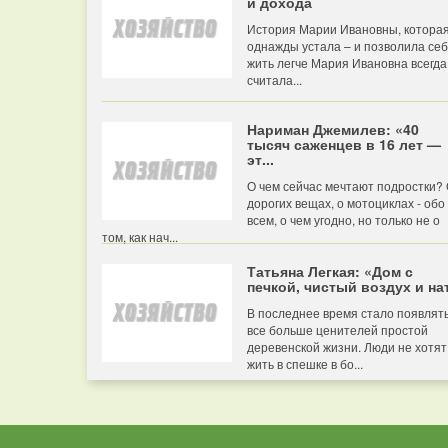
и дохода
История Марии Ивановны, котора
однажды устала – и позволила се
жить легче Мария Ивановна всегда
считала...
Нариман Джемилев: «40
тысяч саженцев в 16 лет —
эт...
О чем сейчас мечтают подростки?
дорогих вещах, о мотоциклах - обо
всем, о чем угодно, но только не о
том, как нач...
Татьяна Легкая: «Дом с
печкой, чистый воздух и нат
В последнее время стало появлят
все больше ценителей простой
деревенской жизни. Люди не хотят
жить в спешке в бо...