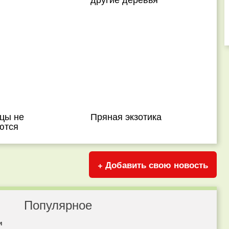
цы не
Пряная экзотика
ются
+ Добавить свою новость
Популярное
и