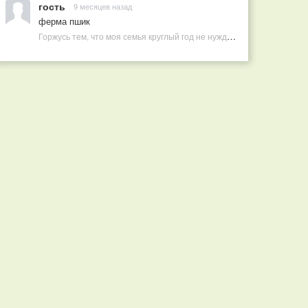
гость
9 месяцев назад
ферма пшик
Горжусь тем, что моя семья круглый год не нуждается в покупных витаминах