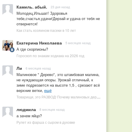
Камиль. абый.
23 дня назад
Молодец,Ильшат! Здоровья
тебе,счастья,удачи!Дерзай и удача от тебя не
отвернется!
Как стать хозяином пасеки в 10 лет
Екатерина Николаева
5 месяцев назад
А где скорпионы?
Гороскоп по знакам зодиака на 2026 год
Ли
6 месяцев назад
Малиновое " Дерево", это штамбовая малина,
не нуждающая опоры. Урожай отличный, к
зиме подрезается на высоте 1,5 , срезают всё
верхние ветки,
ещё
Товарищи, это РАЗВОД! Почему малиновых деревьев не бывает, или Как ушлые продавцы наживаются на мечтах садоводов
людмила
8 месяцев назад
а зачем яйцо?
Рулет из фарша с сыром в духовке