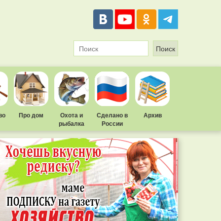
во
Про дом
Охота и
Сделано в
Архив
рыбалка
России