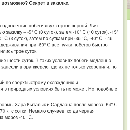
е возможно? Секрет в закалке.
и однолетние побеги двух сортов черной: Лия
акалку – -5° С (3 суток), затем -10° С (10 суток), -15°
-30° С (3 суток), затем по суткам при -35° С, -40° С, - 45°
 выдерживания при -60° С все пучки побегов быстро
ились трое суток.
ие шести суток. В таких условиях побеги медленно
занесли в оранжерею, где их не только укоренили, но
вий по сверхбыстрому охлаждению и
ия в природных условиях быть не может. Но подобные
 формы Хара Кыталык и Сардаана после мороза -54° С
0 кг с сотки. Немало случаев, когда черная
а мороз -40° С.