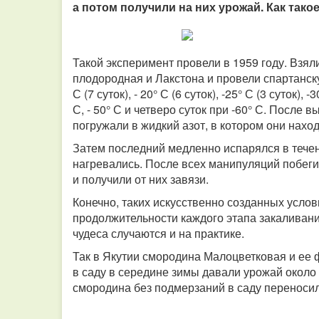
а потом получили на них урожай. Как тако
Такой эксперимент провели в 1959 году. Взял
плодородная и Лакстона и провели спартанскую з
С (7 суток), - 20° С (6 суток), -25° С (3 суток), 
С, - 50° С и четверо суток при -60° С. После
погружали в жидкий азот, в котором они наход
Затем последний медленно испарялся в течен
нагревались. После всех манипуляций побеги 
и получили от них завязи.
Конечно, таких искусственно созданных усло
продолжительности каждого этапа закаливан
чудеса случаются и на практике.
Так в Якутии смородина Малоцветковая и ее
в саду в середине зимы давали урожай около 7
смородина без подмерзаний в саду переносил