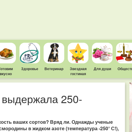
Готовим
Здоровье
Ветеринар
Звездная
Для души
Общест
вкусно
гостиная
 выдержала 250-
кость ваших сортов? Вряд ли. Однажды ученые
смородины в жидком азоте (температура -250° С!),