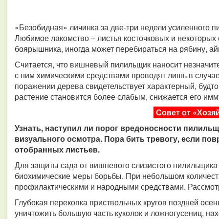
«Безобидная» личинка за две-три недели усиленного пи
Любимое лакомство – листья косточковых и некоторых 
боярышника, иногда может перебираться на рябину, айв
Считается, что вишневый пилильщик наносит незначит
с ним химическими средствами проводят лишь в случа
поражении дерева свидетельствует характерный, будт
растение становится более слабым, снижается его имм
Совет от «Хозя
Узнать, наступил ли порог вредоносности пилиль
визуального осмотра. Пора бить тревогу, если по
отобранных листьев.
Для защиты сада от вишневого слизистого пилильщика и
биохимические меры борьбы. При небольшом количест
профилактическими и народными средствами. Рассмо
Глубокая перекопка приствольных кругов поздней осен
уничтожить большую часть куколок и ложногусениц, нах