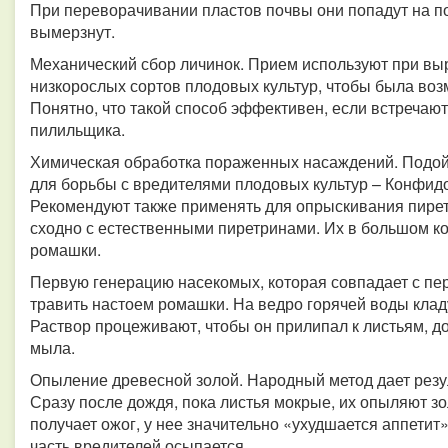
При переворачивании пластов почвы они попадут на п
вымерзнут.
Механический сбор личинок. Прием используют при в
низкорослых сортов плодовых культур, чтобы была воз
Понятно, что такой способ эффективен, если встреча
пилильщика.
Химическая обработка пораженных насаждений. Подо
для борьбы с вредителями плодовых культур – Конфидо
Рекомендуют также применять для опрыскивания пире
сходно с естественными пиретринами. Их в большом к
ромашки.
Первую генерацию насекомых, которая совпадает с п
травить настоем ромашки. На ведро горячей воды кладут
Раствор процеживают, чтобы он прилипал к листьям, д
мыла.
Опыление древесной золой. Народный метод дает резу
Сразу после дождя, пока листья мокрые, их опыляют зо
получает ожог, у нее значительно «ухудшается аппети
часть вредителей осыпается.