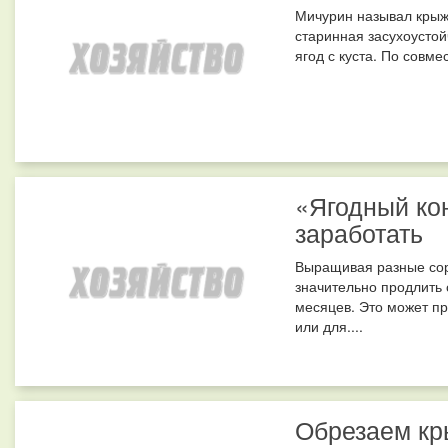
Мичурин называл крыж
старинная засухоустой
ягод с куста. По совме
«Ягодный кон
заработать
Выращивая разные сор
значительно продлить 
месяцев. Это может пр
или для....
Обрезаем кр