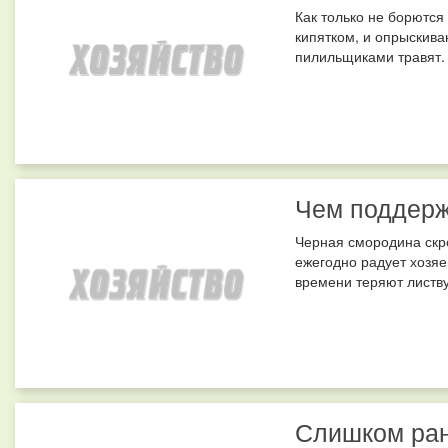
Как только не борются
кипятком, и опрыскива
пилильщиками травят. 
Чем поддерж
Черная смородина скро
ежегодно радует хозяе
времени теряют листву.
Слишком ран