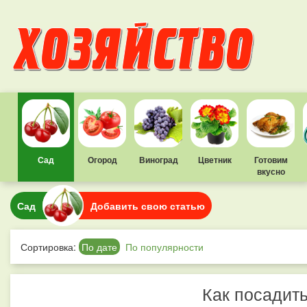
Сад
Огород
Виноград
Цветник
Готовим
вкусно
Сад
Добавить свою статью
Сортировка:
По дате
По популярности
Как посадит